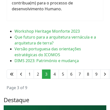
contribua(m) para o processo de
desenvolvimento Humano.
Workshop Heritage Monforte 2023
Que futuro para a arquitetura vernácula e a
arquitetura de terra?
Versão portuguesa das orientações
estratégicas do ICOMOS
DIMS 2023: Património e mudança
1
2
3
4
5
6
7
8
9
Page 3 of 9
Destaque