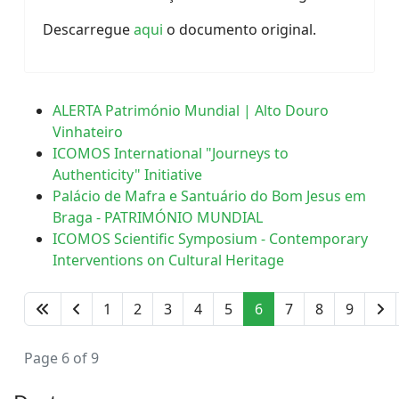
Descarregue
aqui
o documento original.
ALERTA Património Mundial | Alto Douro
Vinhateiro
ICOMOS International "Journeys to
Authenticity" Initiative
Palácio de Mafra e Santuário do Bom Jesus em
Braga - PATRIMÓNIO MUNDIAL
ICOMOS Scientific Symposium - Contemporary
Interventions on Cultural Heritage
1
2
3
4
5
6
7
8
9
Page 6 of 9