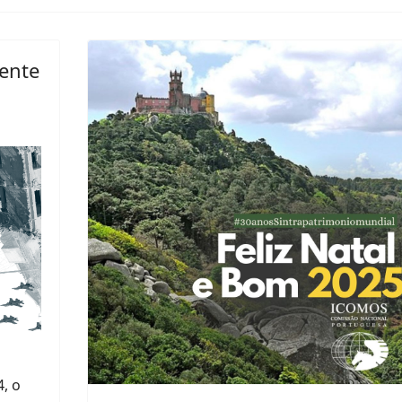
iente
, o