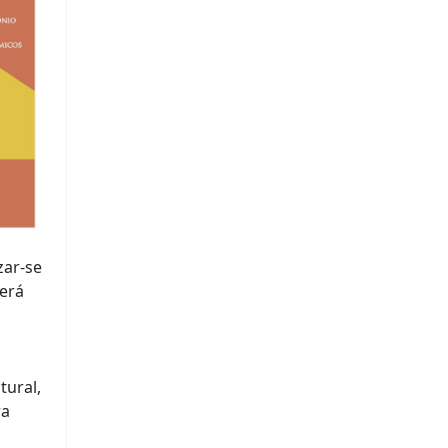
zar-se
erá
,
tural,
ra