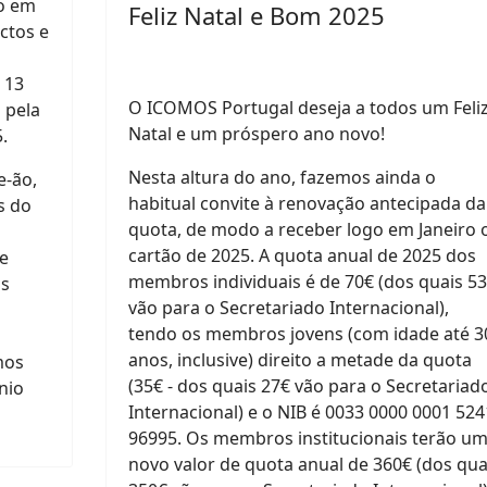
io em
Feliz Natal e Bom 2025
ctos e
 13
O ICOMOS Portugal deseja a todos um Feli
 pela
Natal e um próspero ano novo!
.
Nesta altura do ano, f
azemos ainda o
e-ão,
habitual convite à renovação antecipada da
s do
quota, de modo a receber logo em Janeiro 
cartão de 2025. A quota anual de 2025 dos
e
membros individuais é de 70€ (dos quais 5
os
vão para o Secretariado Internacional),
tendo os membros jovens (com idade até 3
anos, inclusive) direito a metade da quota
mos
(35€ - dos quais 27€ vão para o Secretariad
nio
Internacional) e o NIB é 0033 0000 0001 524
96995. Os membros institucionais terão u
novo valor de quota anual de 360€ (dos qua