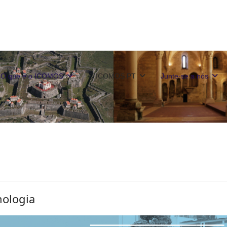
O que é o ICOMOS
O ICOMOS PT
Junte-se a nós
nologia