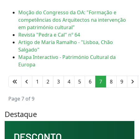
Moção do Congresso da OA: "Formação e
competências dos Arquitectos na intervenção
em património cultural"
Revista "Pedra e Cal" nº 64
Artigo de Maria Ramalho - "Lisboa, Chão
Salgado"
Mapa Interactivo - Património Cultural da
Europa
1
2
3
4
5
6
7
8
9
Page 7 of 9
Destaque