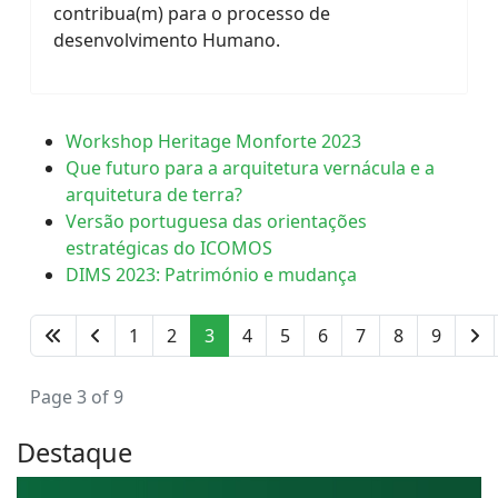
contribua(m) para o processo de
desenvolvimento Humano.
Workshop Heritage Monforte 2023
Que futuro para a arquitetura vernácula e a
arquitetura de terra?
Versão portuguesa das orientações
estratégicas do ICOMOS
DIMS 2023: Património e mudança
1
2
3
4
5
6
7
8
9
Page 3 of 9
Destaque