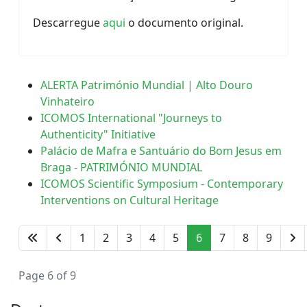
Descarregue
aqui
o documento original.
ALERTA Património Mundial | Alto Douro
Vinhateiro
ICOMOS International "Journeys to
Authenticity" Initiative
Palácio de Mafra e Santuário do Bom Jesus em
Braga - PATRIMÓNIO MUNDIAL
ICOMOS Scientific Symposium - Contemporary
Interventions on Cultural Heritage
1
2
3
4
5
6
7
8
9
Page 6 of 9