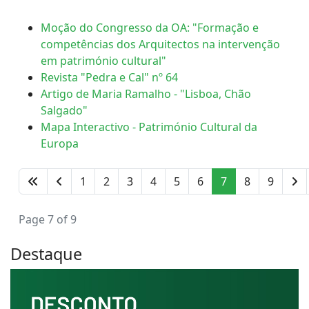
Moção do Congresso da OA: "Formação e
competências dos Arquitectos na intervenção
em património cultural"
Revista "Pedra e Cal" nº 64
Artigo de Maria Ramalho - "Lisboa, Chão
Salgado"
Mapa Interactivo - Património Cultural da
Europa
1
2
3
4
5
6
7
8
9
Page 7 of 9
Destaque