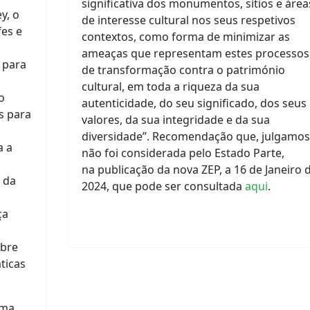
significativa dos monumentos, sítios e área
y, o
de interesse cultural nos seus respetivos
fes e
contextos, como forma de minimizar as
ameaças que representam estes processos
 para
de transformação contra o património
cultural, em toda a riqueza da sua
o
autenticidade, do seu significado, dos seus
s para
valores, da sua integridade e da sua
diversidade”.
Recomendação que, julgamos
a a
não foi considerada pelo Estado Parte,
na
publicação da nova ZEP, a 16 de Janeiro 
o da
2024, que pode ser consultada
aqui
.
ça
obre
ticas
ema