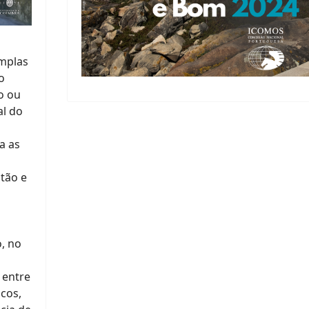
amplas
o
o ou
al do
a as
tão e
a
, no
 entre
icos,