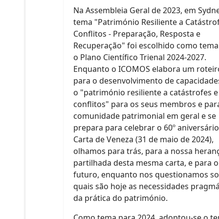
Na Assembleia Geral de 2023, em Sydne
tema "Património Resiliente a Catástro
Conflitos - Preparação, Resposta e
Recuperação" foi escolhido como tema
o Plano Científico Trienal 2024-2027.
Enquanto o ICOMOS elabora um roteir
para o desenvolvimento de capacidade
o "património resiliente a catástrofes e
conflitos" para os seus membros e par
comunidade patrimonial em geral e se
prepara para celebrar o 60º aniversári
Carta de Veneza (31 de maio de 2024),
olhamos para trás, para a nossa heran
partilhada desta mesma carta, e para o
futuro, enquanto nos questionamos s
quais são hoje as necessidades pragmá
da prática do património.
Como tema para 2024, adoptou-se o t