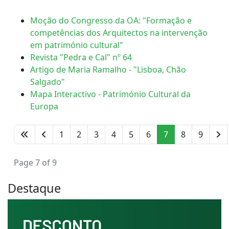
Moção do Congresso da OA: "Formação e
competências dos Arquitectos na intervenção
em património cultural"
Revista "Pedra e Cal" nº 64
Artigo de Maria Ramalho - "Lisboa, Chão
Salgado"
Mapa Interactivo - Património Cultural da
Europa
1
2
3
4
5
6
7
8
9
Page 7 of 9
Destaque