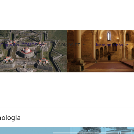
O que é o ICOMOS
O ICOMOS PT
Junte-se a nós
nologia