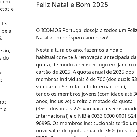
io em
Feliz Natal e Bom 2025
ctos e
 13
O ICOMOS Portugal deseja a todos um Feli
 pela
Natal e um próspero ano novo!
.
Nesta altura do ano, f
azemos ainda o
e-ão,
habitual convite à renovação antecipada da
s do
quota, de modo a receber logo em Janeiro 
cartão de 2025. A quota anual de 2025 dos
e
membros individuais é de 70€ (dos quais 5
os
vão para o Secretariado Internacional),
tendo os membros jovens (com idade até 3
anos, inclusive) direito a metade da quota
mos
(35€ - dos quais 27€ vão para o Secretariad
nio
Internacional) e o NIB é 0033 0000 0001 524
96995. Os membros institucionais terão u
novo valor de quota anual de 360€ (dos qua