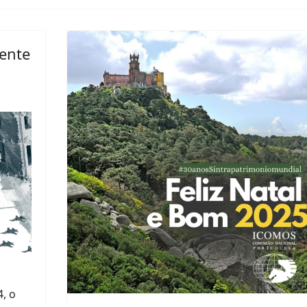
iente
, o