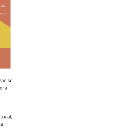
zar-se
erá
,
tural,
ra