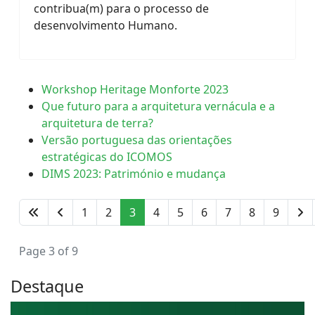
contribua(m) para o processo de
desenvolvimento Humano.
Workshop Heritage Monforte 2023
Que futuro para a arquitetura vernácula e a
arquitetura de terra?
Versão portuguesa das orientações
estratégicas do ICOMOS
DIMS 2023: Património e mudança
1
2
3
4
5
6
7
8
9
Page 3 of 9
Destaque