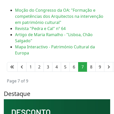
Moção do Congresso da OA: "Formação e
competências dos Arquitectos na intervenção
em património cultural"
Revista "Pedra e Cal" nº 64
Artigo de Maria Ramalho - "Lisboa, Chão
Salgado"
Mapa Interactivo - Património Cultural da
Europa
1
2
3
4
5
6
7
8
9
Page 7 of 9
Destaque