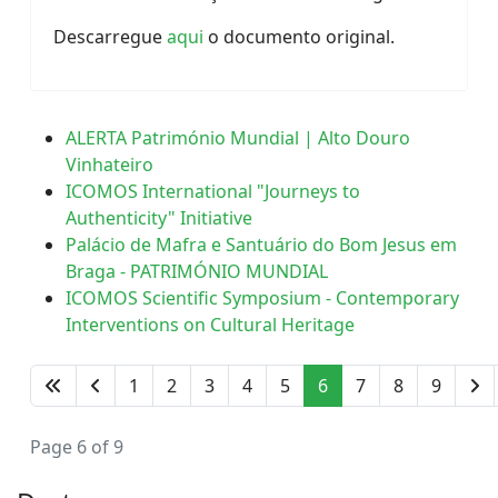
Descarregue
aqui
o documento original.
ALERTA Património Mundial | Alto Douro
Vinhateiro
ICOMOS International "Journeys to
Authenticity" Initiative
Palácio de Mafra e Santuário do Bom Jesus em
Braga - PATRIMÓNIO MUNDIAL
ICOMOS Scientific Symposium - Contemporary
Interventions on Cultural Heritage
1
2
3
4
5
6
7
8
9
Page 6 of 9