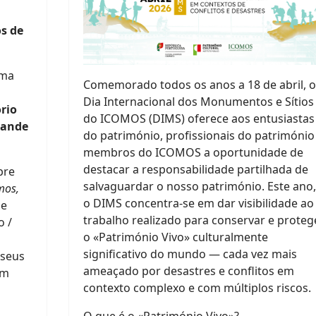
s de
uma
Comemorado todos os anos a 18 de abril, o
Dia Internacional dos Monumentos e Sítios
rio
do ICOMOS (DIMS) oferece aos entusiastas
rande
do património, profissionais do património
membros do ICOMOS a oportunidade de
destacar a responsabilidade partilhada de
bre
salvaguardar o nosso património. Este ano,
mos,
o DIMS concentra-se em dar visibilidade ao
de
trabalho realizado para conservar e proteg
o /
o «Património Vivo» culturalmente
significativo do mundo — cada vez mais
 seus
ameaçado por desastres e conflitos em
em
contexto complexo e com múltiplos riscos.