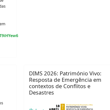
ue
 das
vem
QT9iHYew6
DIMS 2026: Património Vivo:
Resposta de Emergência em
contextos de Conflitos e
Desastres
os