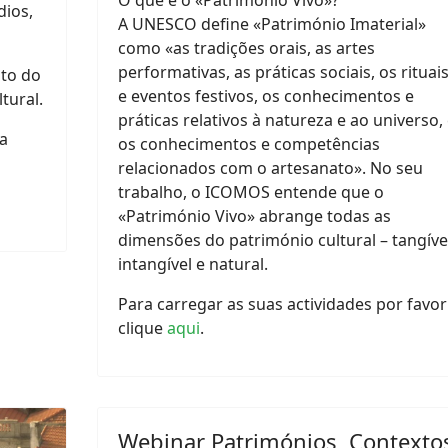
O que é o «Património Vivo»?
dios,
A UNESCO define «Património Imaterial»
como «as tradições orais, as artes
performativas, as práticas sociais, os rituai
uto do
e eventos festivos, os conhecimentos e
tural.
práticas relativos à natureza e ao universo,
sa
os conhecimentos e competências
relacionados com o artesanato». No seu
trabalho, o ICOMOS entende que o
«Património Vivo» abrange todas as
dimensões do património cultural – tangível
intangível e natural.
Para carregar as suas actividades por favor
clique
aqui
.
Webinar Patrimónios, Contexto