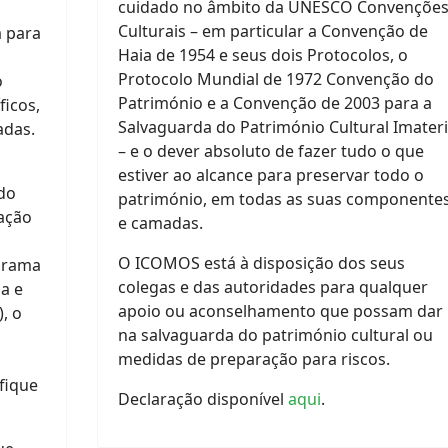
cuidado no âmbito da UNESCO Convençõe
Culturais – em particular a Convenção de
a para
Haia de 1954 e seus dois Protocolos, o
Protocolo Mundial de 1972 Convenção do
o
Património e a Convenção de 2003 para a
ficos,
Salvaguarda do Património Cultural Imateri
adas.
– e o dever absoluto de fazer tudo o que
estiver ao alcance para preservar todo o
 do
património, em todas as suas componente
iação
e camadas.
O ICOMOS está à disposição dos seus
grama
colegas e das autoridades para qualquer
a e
apoio ou aconselhamento que possam dar
, o
na salvaguarda do património cultural ou
medidas de preparação para riscos.
fique
Declaração disponível
aqui
.