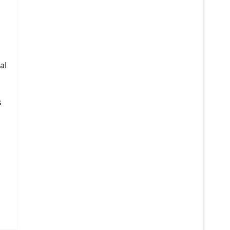
s
al
s