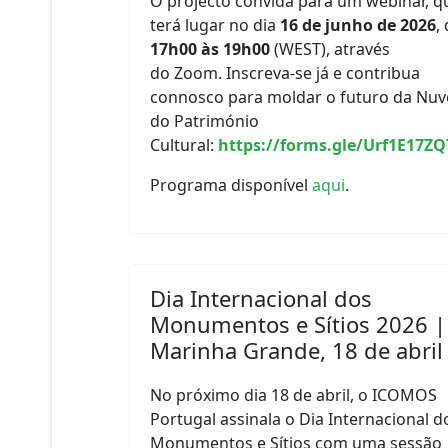
O projecto convida para um webinar, q
terá lugar no dia
16 de junho de 2026
,
17h00 às 19h00
(WEST), através
do Zoom. Inscreva-se já e contribua
connosco para moldar o futuro da Nu
do Património
Cultural:
https://forms.gle/Urf1E17Z
Programa disponível
aqui
.
Dia Internacional dos
Monumentos e Sítios 2026 |
Marinha Grande, 18 de abril
No próximo dia 18 de abril, o ICOMOS
Portugal assinala o Dia Internacional d
Monumentos e Sítios com uma sessão