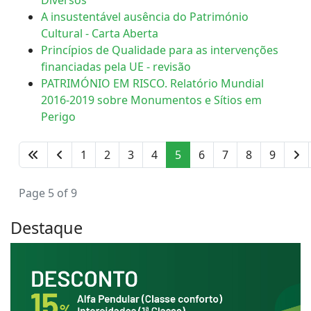
Diversos
A insustentável ausência do Património
Cultural - Carta Aberta
Princípios de Qualidade para as intervenções
financiadas pela UE - revisão
PATRIMÓNIO EM RISCO. Relatório Mundial
2016-2019 sobre Monumentos e Sítios em
Perigo
1
2
3
4
5
6
7
8
9
Page 5 of 9
Destaque