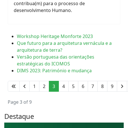
contribua(m) para o processo de
desenvolvimento Humano.
Workshop Heritage Monforte 2023
Que futuro para a arquitetura vernácula e a
arquitetura de terra?
Versão portuguesa das orientações
estratégicas do ICOMOS
DIMS 2023: Património e mudança
1
2
3
4
5
6
7
8
9
Page 3 of 9
Destaque