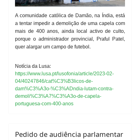
A comunidade católica de Damão, na Índia, está
a tentar impedir a demolição de uma capela com
mais de 400 anos, ainda local activo de culto,
porque o administrador provincial, Praful Patel,
quer alargar um campo de futebol.
Notícia da Lusa:
https://www.lusa.pt/lusofonia/article/2023-02-
04/40247846/cat%C3%B3licos-de-
dam%C3%A3o-%C3%ADndia-lutam-contra-
demoli%C3%A7%C3%A3o-de-capela-
portuguesa-com-400-anos
Pedido de audiência parlamentar