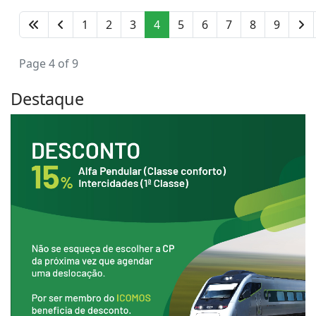
1
2
3
4
5
6
7
8
9
Page 4 of 9
Destaque