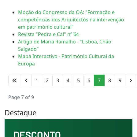
Moção do Congresso da OA: "Formação e
competências dos Arquitectos na intervenção
em património cultural"
Revista "Pedra e Cal" nº 64
Artigo de Maria Ramalho - "Lisboa, Chão
Salgado"
Mapa Interactivo - Património Cultural da
Europa
1
2
3
4
5
6
7
8
9
Page 7 of 9
Destaque