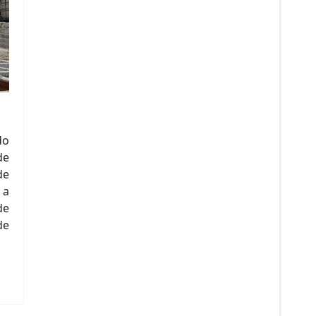
do
de
de
 a
de
de