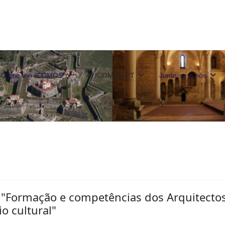
O que é o ICOMOS
O ICOMOS PT
Junte-se a nós
"Formação e competências dos Arquitecto
o cultural"