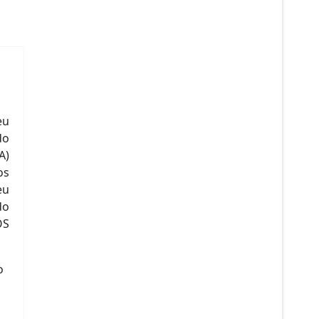
eu
do
A)
os
eu
do
OS
o