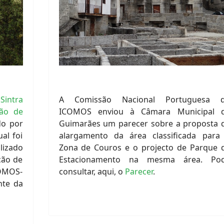
intra
A Comissão Nacional Portuguesa 
ção de
ICOMOS enviou à Câmara Municipal 
o por
Guimarães um parecer sobre a proposta 
al foi
alargamento da área classificada para
lizado
Zona de Couros e o projecto de Parque 
ção de
Estacionamento na mesma área. Po
OMOS-
consultar, aqui, o
Parecer
.
nte da