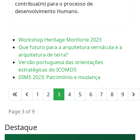
contribua(m) para o processo de
desenvolvimento Humano.
Workshop Heritage Monforte 2023
Que futuro para a arquitetura vernácula e a
arquitetura de terra?
Versão portuguesa das orientações
estratégicas do ICOMOS
DIMS 2023: Património e mudança
1
2
3
4
5
6
7
8
9
Page 3 of 9
Destaque