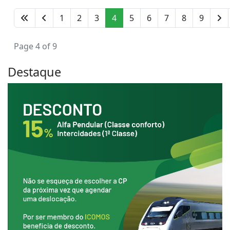
1
2
3
4
5
6
7
8
9
Page 4 of 9
Destaque