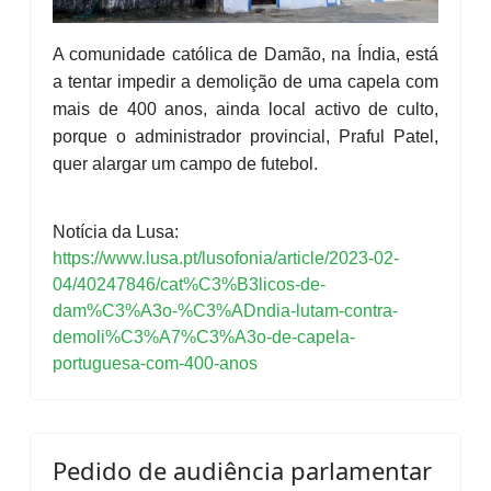
A comunidade católica de Damão, na Índia, está
a tentar impedir a demolição de uma capela com
mais de 400 anos, ainda local activo de culto,
porque o administrador provincial, Praful Patel,
quer alargar um campo de futebol.
Notícia da Lusa:
https://www.lusa.pt/lusofonia/article/2023-02-
04/40247846/cat%C3%B3licos-de-
dam%C3%A3o-%C3%ADndia-lutam-contra-
demoli%C3%A7%C3%A3o-de-capela-
portuguesa-com-400-anos
Pedido de audiência parlamentar