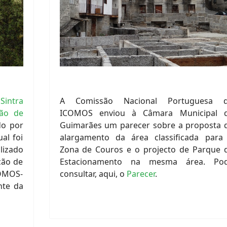
intra
A Comissão Nacional Portuguesa 
ção de
ICOMOS enviou à Câmara Municipal 
o por
Guimarães um parecer sobre a proposta 
al foi
alargamento da área classificada para
lizado
Zona de Couros e o projecto de Parque 
ção de
Estacionamento na mesma área. Po
OMOS-
consultar, aqui, o
Parecer
.
nte da