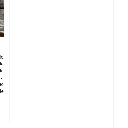
do
de
de
 a
de
de