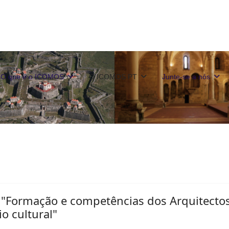
O que é o ICOMOS
O ICOMOS PT
Junte-se a nós
"Formação e competências dos Arquitecto
o cultural"