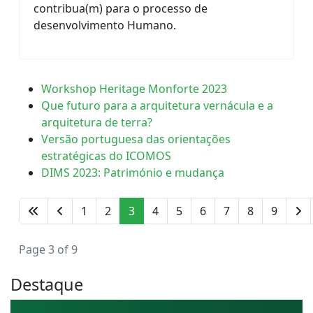
contribua(m) para o processo de
desenvolvimento Humano.
Workshop Heritage Monforte 2023
Que futuro para a arquitetura vernácula e a
arquitetura de terra?
Versão portuguesa das orientações
estratégicas do ICOMOS
DIMS 2023: Património e mudança
1
2
3
4
5
6
7
8
9
Page 3 of 9
Destaque