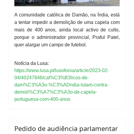
A comunidade católica de Damão, na Índia, está
a tentar impedir a demolição de uma capela com
mais de 400 anos, ainda local activo de culto,
porque o administrador provincial, Praful Patel,
quer alargar um campo de futebol.
Notícia da Lusa:
https://www.lusa.pt/lusofonia/article/2023-02-
04/40247846/cat%C3%B3licos-de-
dam%C3%A3o-%C3%ADndia-lutam-contra-
demoli%C3%A7%C3%A3o-de-capela-
portuguesa-com-400-anos
Pedido de audiência parlamentar