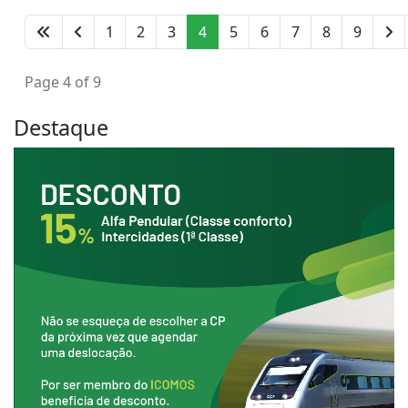
1
2
3
4
5
6
7
8
9
Page 4 of 9
Destaque