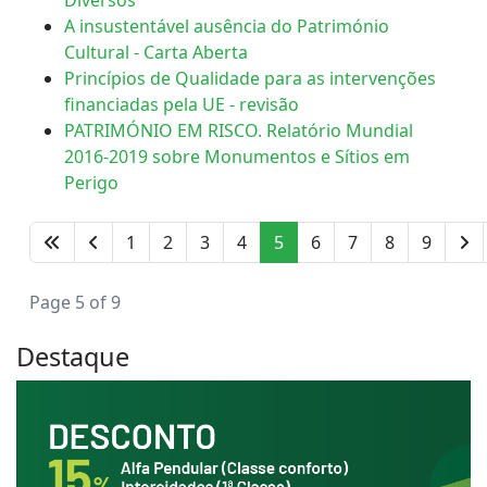
Diversos
A insustentável ausência do Património
Cultural - Carta Aberta
Princípios de Qualidade para as intervenções
financiadas pela UE - revisão
PATRIMÓNIO EM RISCO. Relatório Mundial
2016-2019 sobre Monumentos e Sítios em
Perigo
1
2
3
4
5
6
7
8
9
Page 5 of 9
Destaque