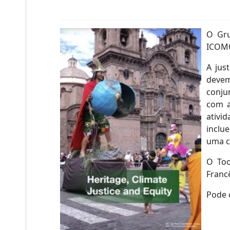
O Gru
ICOMOS
A jus
devem
conju
com a
ativi
inclu
uma c
O Too
Francê
Pode 