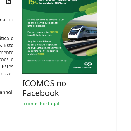
ina do
tica e
. Este
amente
ções e
 Estes
omover
ICOMOS no
Facebook
anhol,
Icomos Portugal