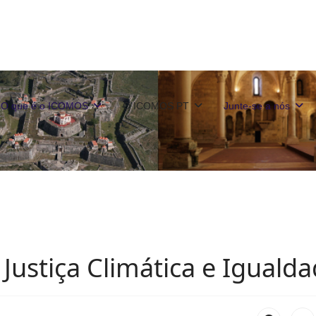
O que é o ICOMOS
O ICOMOS PT
Junte-se a nós
 Justiça Climática e Iguald