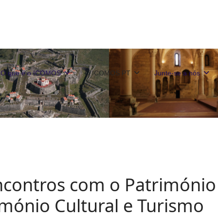
O que é o ICOMOS
O ICOMOS PT
Junte-se a nós
ncontros com o Património
imónio Cultural e Turismo