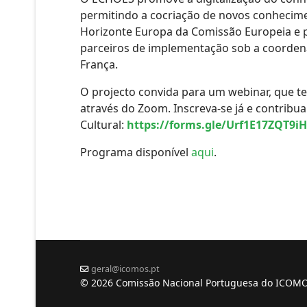
permitindo a cocriação de novos conhecim
Horizonte Europa da Comissão Europeia e p
parceiros de implementação sob a coordena
França.
O projecto convida para um webinar, que te
através do Zoom. Inscreva-se já e contrib
Cultural:
https://forms.gle/Urf1E17ZQT9i
Programa disponível
aqui
.
geral@icomos.pt
© 2026 Comissão Nacional Portuguesa do ICOM