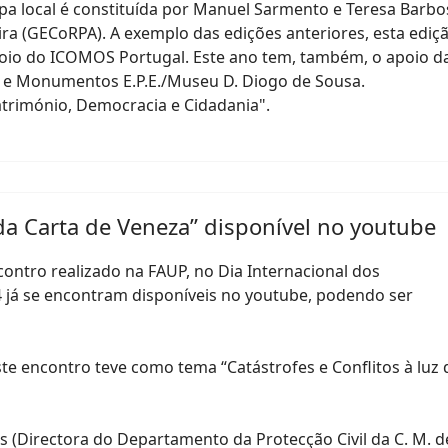
pa local é constituída por Manuel Sarmento e Teresa Barbo
reira (GECoRPA). A exemplo das edições anteriores, esta ediç
oio do ICOMOS Portugal. Este ano tem, também, o apoio d
 e Monumentos E.P.E./Museu D. Diogo de Sousa.
atrimónio, Democracia e Cidadania".
z da Carta de Veneza” disponível no youtube
contro realizado na FAUP, no Dia Internacional dos
4 já se encontram disponíveis no youtube, podendo ser
e encontro teve como tema “Catástrofes e Conflitos à luz 
(Directora do Departamento da Protecção Civil da C. M. d