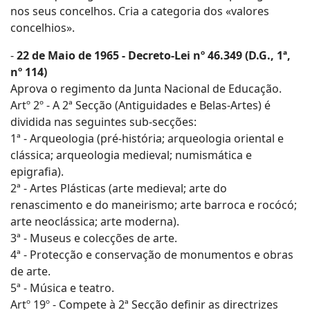
nos seus concelhos. Cria a categoria dos «valores
concelhios».
-
22 de Maio de 1965 - Decreto-Lei nº 46.349 (D.G., 1ª,
nº 114)
Aprova o regimento da Junta Nacional de Educação.
Artº 2º - A 2ª Secção (Antiguidades e Belas-Artes) é
dividida nas seguintes sub-secções:
1ª - Arqueologia (pré-história; arqueologia oriental e
clássica; arqueologia medieval; numismática e
epigrafia).
2ª - Artes Plásticas (arte medieval; arte do
renascimento e do maneirismo; arte barroca e rocócó;
arte neoclássica; arte moderna).
3ª - Museus e colecções de arte.
4ª - Protecção e conservação de monumentos e obras
de arte.
5ª - Música e teatro.
Artº 19º - Compete à 2ª Secção definir as directrizes