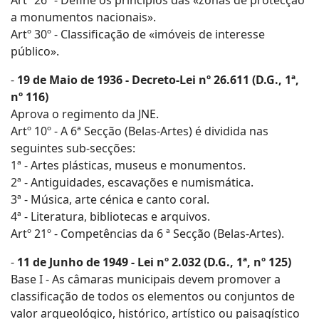
Artº 26º - Define os princípios das «zonas de protecção
a monumentos nacionais».
Artº 30º - Classificação de «imóveis de interesse
público».
-
19 de Maio de 1936 - Decreto-Lei nº 26.611 (D.G., 1ª,
nº 116)
Aprova o regimento da JNE.
Artº 10º - A 6ª Secção (Belas-Artes) é dividida nas
seguintes sub-secções:
1ª - Artes plásticas, museus e monumentos.
2ª - Antiguidades, escavações e numismática.
3ª - Música, arte cénica e canto coral.
4ª - Literatura, bibliotecas e arquivos.
Artº 21º - Competências da 6 ª Secção (Belas-Artes).
-
11 de Junho de 1949 - Lei nº 2.032 (D.G., 1ª, nº 125)
Base I - As câmaras municipais devem promover a
classificação de todos os elementos ou conjuntos de
valor arqueológico, histórico, artístico ou paisagístico