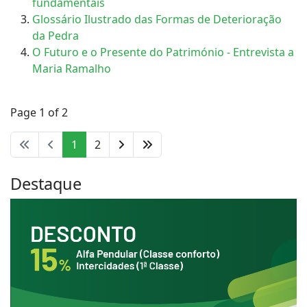
fundamentais
Glossário Ilustrado das Formas de Deterioração
da Pedra
O Futuro e o Presente do Património - Entrevista a
Maria Ramalho
Page 1 of 2
1
2
Destaque